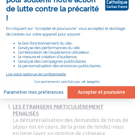
déploie des Espaces France Services. Mais dans
ces “guichets uniques”, les conseillers, souvent
en contrats précaires, ne sont pas toujours bien
formés, ni en capacité de joindre les organismes
afin d’accéder aux dossiers et de résoudre les
problèmes, comme le relève la Cour des
comptes dans un bilan publié en septembre
2024. «
Les personnes fragiles ont besoin d’agents
compétents de la Caf ou de l’Assurance maladie
pour débloquer leurs dossiers
, insiste Delphine
Bonjour.
Il faut remettre de l’humain et de
l’humanité dans le système de protection sociale,
c’est-à-dire un accès physique aux
administrations avec une prise de rendez-vous
facilitée.
»
LES ÉTRANGERS PARTICULIÈREMENT
PÉNALISÉS
La dématérialisation des demandes de titres de
séjour est en cours, de la prise de rendez-vous
en ligne (avec un nombre de créneaux