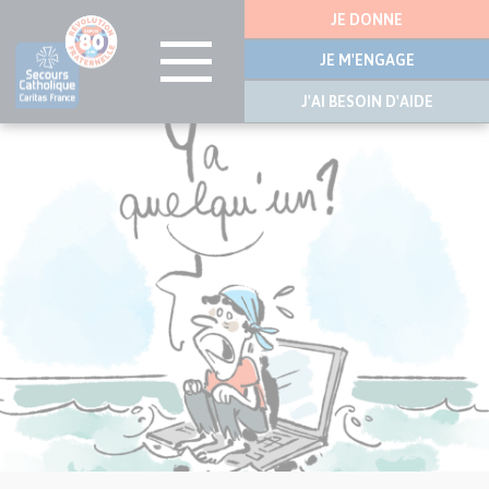
Menu
JE DONNE
latérale
JE M'ENGAGE
J'AI BESOIN D'AIDE
Visuel
Aller
principal
au
de
contenu
l’article
principal