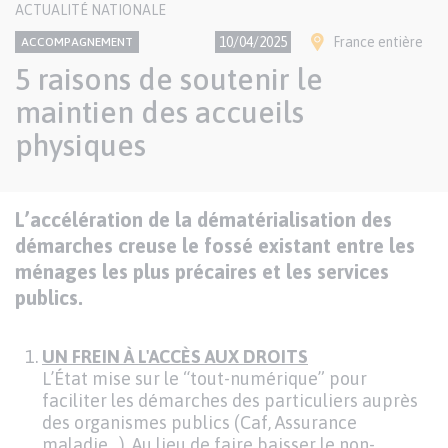
CONTENU
ACTUALITÉ NATIONALE
NATIONAL
Thème
Ville(s)
10/04/2025
France entière
ACCOMPAGNEMENT
5 raisons de soutenir le
maintien des accueils
physiques
Texte
L’accélération de la dématérialisation des
Paragraphes
de
démarches creuse le fossé existant entre les
contenu
ménages les plus précaires et les services
publics.
Texte
UN FREIN À L'ACCÈS AUX DROITS
L’État mise sur le “tout-numérique” pour
faciliter les démarches des particuliers auprès
des organismes publics (Caf, Assurance
maladie…). Au lieu de faire baisser le non-