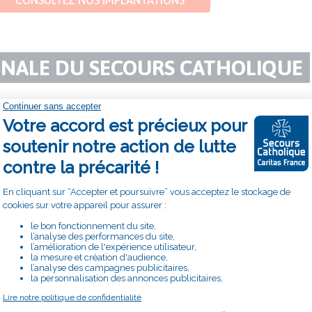
ONALE DU SECOURS CATHOLIQUE
association loi 1901 à but non lucratif, reconnue d'utilité pub
du territoire, grâce à ses 3 500 équipes locales réparties en 72 bu
est membre de la confédération Caritas Internationalis présente pa
olique-Caritas France développe ses actions à l’étranger en lien é
ar un président issu de son Conseil d'administration élu pour troi
 par an;
les mois;
présidents, le trésorier, un conseiller aux affaires internationales
général de l’association.