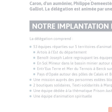
Caron, d'un aumônier, Philippe Demeestèr
Galliot. La délégation est animée par une
TITRE
NOTRE IMPLANTATION D
DU
Texte
La délégation comprend :
PARAGRAPHE
53 équipes réparties sur 5 territoires d'anima
Artois à l'Est du département
Benoît-Joseph Labre regroupant les équipes
En Sol Mineur dans le bassin minier autour
Entr'Eux Terre et Mer du Ternois à Berck su
Pays d'Opale autour des pôles de Calais et 
Une mission auprès des personnes exilées bloqu
2 boutiques solidaires, Texti-solidarités à Ma
Une équipe dédiée à la thématique Prison-Just
Une équipe d'animation spirituelle