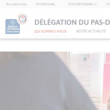
Nos autres sites :
SITE NATIONAL
SITES PARTENAIRES
TO
topnavbar
DÉLÉGATION DU PAS-D
NOTRE ACTUALITÉ
QUI SOMMES-NOUS
Visuel
Aller
bannière
au
contenu
principal