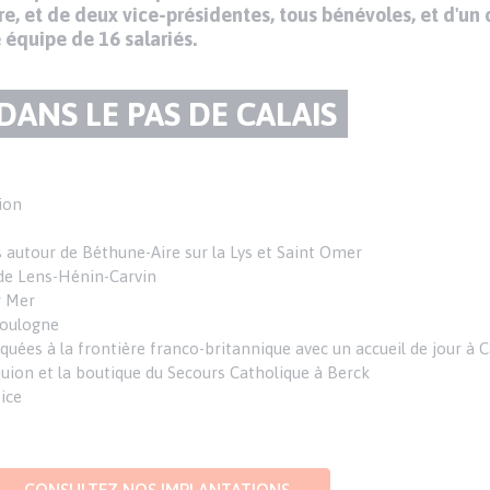
e, et de deux vice-présidentes, tous bénévoles, et d'un
 équipe de 16 salariés.
ANS LE PAS DE CALAIS
tion
 autour de Béthune-Aire sur la Lys et Saint Omer
 de Lens-Hénin-Carvin
r Mer
Boulogne
ées à la frontière franco-britannique avec un accueil de jour à Ca
rquion et la boutique du Secours Catholique à Berck
ice
CONSULTEZ NOS IMPLANTATIONS