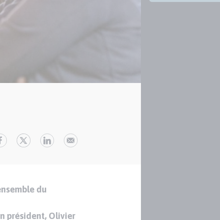
’ensemble du
n président, Olivier