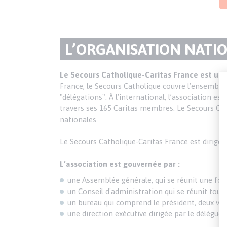
TITRE
L’ORGANISATION NATI
DU
Texte
Le Secours Catholique-Caritas France est une 
France, le Secours Catholique couvre l’ensemble 
PARAGRAPHE
"délégations". À l’international, l’association 
travers ses 165 Caritas membres. Le Secours Cath
nationales.
Le Secours Catholique-Caritas France est dirigé p
L’association est gouvernée par :
une Assemblée générale, qui se réunit une fois
un Conseil d'administration qui se réunit tous 
un bureau qui comprend le président, deux vice-
une direction exécutive dirigée par le délégué 