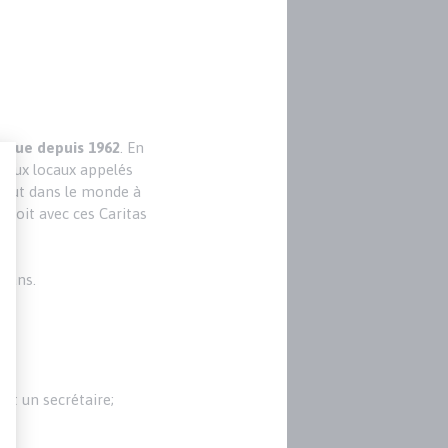
lique depuis 1962
. En
reaux locaux appelés
rtout dans le monde à
troit avec ces Caritas
s ans.
 et un secrétaire;