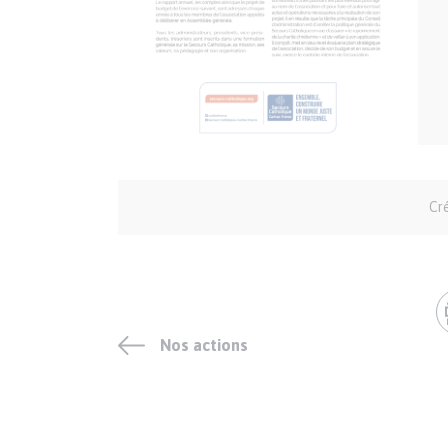
Auteur
Cr
et
crédits
Nos actions