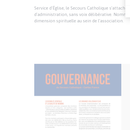
Service d'Église, le Secours Catholique s’attache
d'administration, sans voix délibérative. Nommé 
dimension spirituelle au sein de l’association.
Publication
Visuel
de
couverture