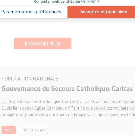
 les services d’un aumônier général qui assiste aux séances du bure
par la Conférence des évêques de France, il représente l’autorité e
EN SAVOIR PLUS
Publication
PUBLICATION NATIONALE
nationale
Gouvernance du Secours Catholique-Caritas
Description
Qui dirige le Secours Catholique-Caritas France ? Comment ses dirigeant
Quels liens avec l'Église Catholique ? Tout ce que vous avez toujours vou
premières organisations caritatives de France sans jamais avoir osé le d
VOIR
TÉLÉCHARGER