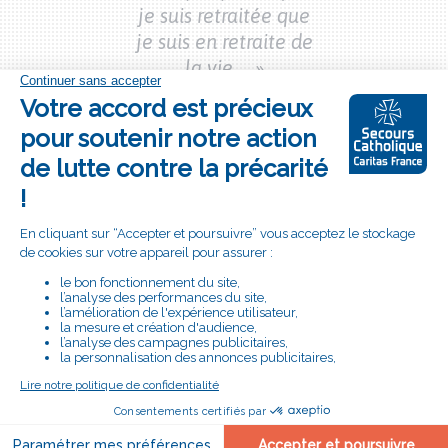
je suis retraitée que
lan, 20 ans,
Nolan, 20 a
je suis en retraite de
Étudiant et
Étudiant e
ier volontaire
la vie ... »
pompier volon
Fabienne,
fraîchement
retraitée
Bouton
S'engager à
"je
nos côtés
m'engage"
# LE SECOURS CATHOLIQUE
PRÈS DE CHEZ VOUS