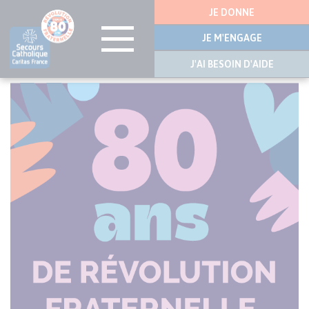
Menu
JE DONNE
latérale
JE M'ENGAGE
J'AI BESOIN D'AIDE
Aller
au
contenu
principal