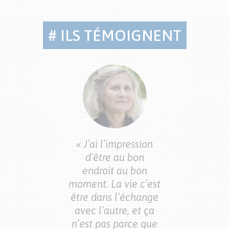
# ILS TÉMOIGNENT
Citations
bénévoles
« J’ai l’impression
d’être au bon
endroit au bon
voir que je suis
moment. La vie c’est
« Savoir que je
e sans attendre
être dans l’échange
utile sans att
 retour, c’est
avec l’autre, et ça
en retour, c’
gratifiant »
n’est pas parce que
gratifiant 