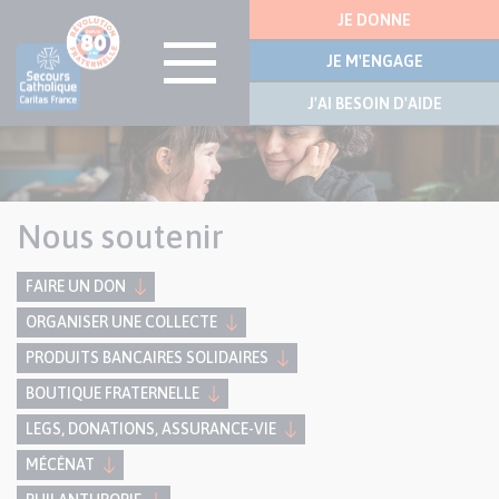
Menu
JE DONNE
latérale
JE M'ENGAGE
J'AI BESOIN D'AIDE
Aller
au
contenu
principal
Nous soutenir
FAIRE UN DON
ORGANISER UNE COLLECTE
PRODUITS BANCAIRES SOLIDAIRES
BOUTIQUE FRATERNELLE
LEGS, DONATIONS, ASSURANCE-VIE
MÉCÉNAT