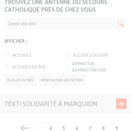
TITRE
TROUVEZ UNE ANTENNE DU SECOURS
DE
CATHOLIQUE PRÈS DE CHEZ VOUS
LA
CARTE
AFFICHER :
ACCUEILS
ACCUEILS DE JOUR
ANIMATION-
ACCUEILS DE RUE
ADMINISTRATION
BOUTIQUES SOLIDAIRES
CAFÉS SOLIDAIRES
PLUS DE FILTRES
RÉINITIALISER LES FILTRES
ÉPICERIES SOLIDAIRES
JARDINS SOLIDAIRES
GROUPES CONVIVIAUX
PERMANENCES LOCALES
TEXTI SOLIDARITÉ À MARQUION
TRANSPORTS
SIÈGE DÉLÉGATION
SOLIDAIRES
Pagination
…
Page
4
Page
5
Page
6
Page
7
Page
8
Page
9