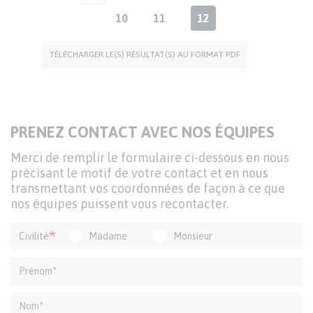
Page
10
Page
11
Page
12
courante
TÉLÉCHARGER LE(S) RÉSULTAT(S) AU FORMAT PDF
TITRE
PRENEZ CONTACT AVEC NOS ÉQUIPES
DU
Texte
Merci de remplir le formulaire ci-dessous en nous
FORMULAIRE
d'introduction
précisant le motif de votre contact et en nous
transmettant vos coordonnées de façon à ce que
nos équipes puissent vous recontacter.
Formulaire
Civilité
Madame
Monsieur
de
contact