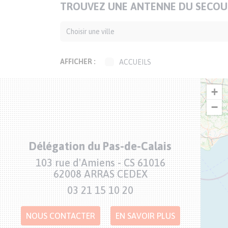
TITRE
TROUVEZ UNE ANTENNE DU SECOUR
DE
LA
CARTE
AFFICHER :
ACCUEILS
ACCUEILS DE JOUR
+
ACCUEILS DE RUE
ANIMATION-
−
ADMINISTRATION
BOUTIQUES SOLIDAIRES
CAFÉS SOLIDAIRES
Délégation du Pas-de-Calais
ÉPICERIES SOLIDAIRES
Adresse
103 rue d'Amiens - CS 61016
JARDINS SOLIDAIRES
62008 ARRAS CEDEX
GROUPES CONVIVIAUX
Numéro
03 21 15 10 20
de
PERMANENCES LOCALES
téléphone
TRANSPORTS SOLIDAIRES
NOUS CONTACTER
EN SAVOIR PLUS