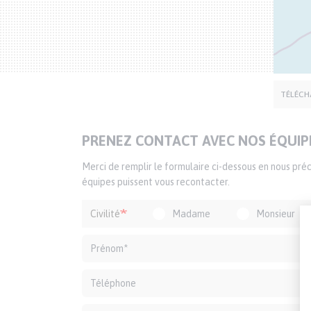
SIÈGE DÉLÉGATION
TÉLÉCH
TITRE
PRENEZ CONTACT AVEC NOS ÉQUIP
DU
Texte
Merci de remplir le formulaire ci-dessous en nous pr
FORMULAIRE
d'introduction
équipes puissent vous recontacter.
Formulaire
Civilité
Madame
Monsieur
de
contact