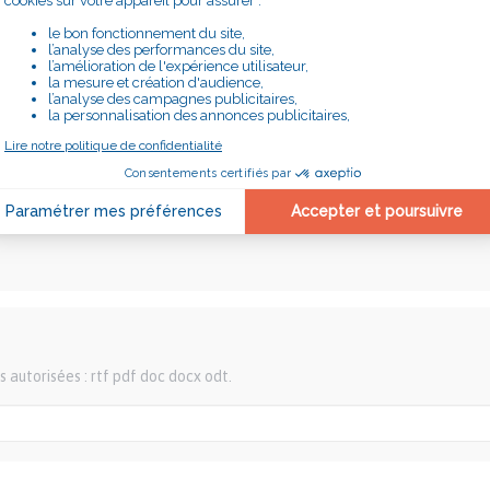
re accompagné, remplissez ce formulaire et nous vous recontacteron
s autorisées : rtf pdf doc docx odt.